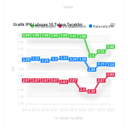
Tahun
Grafik IPK Lulusan 10 Tahun Terakhir
IPK Minimum
IPK Maksimum
Rata-rata IPK
4.00
3.99
3.99
3.99
3.99
3.98
3.97
3.96
3.80
3.66
3.60
3.52
3.4
3.40
3.33
3.31
3.3
3.29
3.29
3.28
3.25
3.20
3.15
3.14
IPK
3.00
2.99
2.84
2.80
2.67
2.67
2.67
2.67
2.67
2.67
2.63
2.60
2.4
2.40
2.35
2.20
2.00
2014
2015
2016
2017
2018
2019
2020
2021
2022
2023
10 Tahun Terakhir